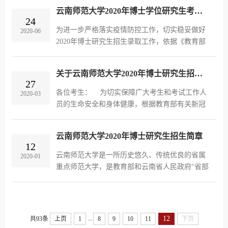
学位研究生工作管理办法》和相关要求，2020年
云南师范大学2020年博士学位研究生考试招生工作实施办法
我校加强对博士报名资格的审...
24
为进一步严格落实疫情防控工作，切实稳妥做好
2020-06
2020年博士研究生招生录取工作，依据《教育部
办公厅关于做好2020年招收攻读博士学位研究生
工作的通知》（教学厅函﹝2020﹞9号）文件精
关于云南师范大学2020年博士研究生招生工作安排的通知
神，按照健康第一，公平至上，质...
27
各位考生： 为切实保障广大考生和考试工作人
2020-03
员的生命安全和身体健康，根据教育部有关新冠
肺炎疫情防控工作的文件精神，按照上级主管部
门要求和学校工作部署，现将我校2020年博士研
云南师范大学2020年博士研究生招生简章
究生招生工作安排通知如下： ...
12
云南师范大学是一所历史悠久、传统优良的省属
2020-01
重点师范大学，是教育部和云南省人民政府“省部
共建”高校、国家中西部基础能力提升工程重点建
设百所高校之一。1937年抗战爆发后，北京大
学、清华大学、南开大学迁至...
...
12
共93条
上页
1
8
9
10
11
下页